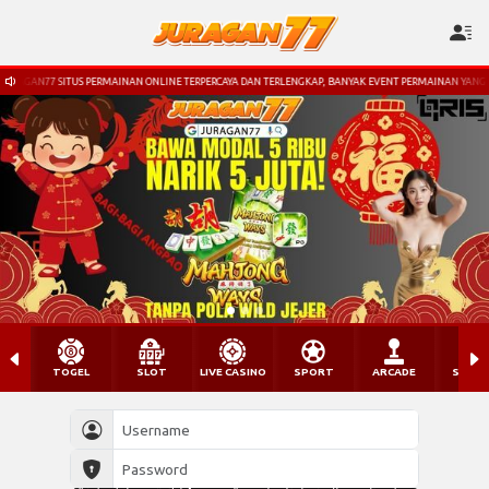
RAGAN77 SITUS PERMAINAN ONLINE TERPERCAYA DAN TERLENGKAP, BANYAK EVENT PERMAINAN YANG ME
TOGEL
SLOT
LIVE CASINO
SPORT
ARCADE
SABU