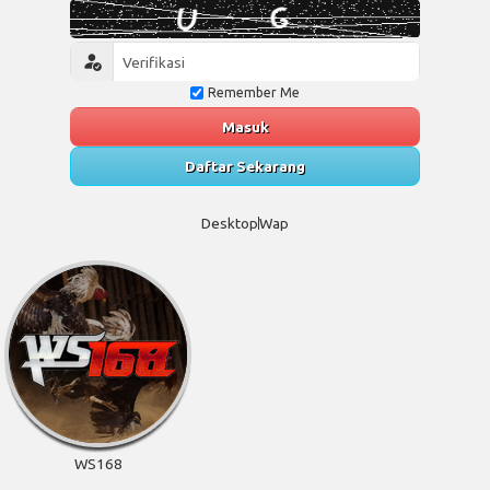
Remember Me
Masuk
Daftar Sekarang
Desktop
Wap
WS168