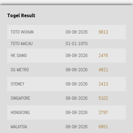
Togel Result
TOTO WUHAN
09-08-2026
9813
TOTO MACAU
01-01-1970
HK SIANG
08-08-2026
2476
SG METRO
08-08-2026
4821
SYDNEY
08-08-2026
2413
SINGAPORE
08-08-2026
5102
HONGKONG
08-08-2026
2797
MALAYSIA
08-08-2026
6851