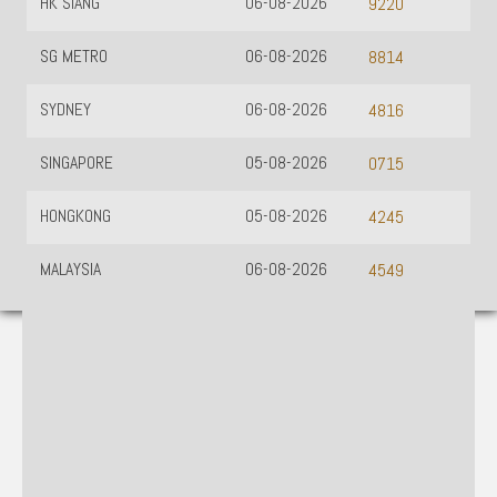
HK SIANG
06-08-2026
9220
SG METRO
06-08-2026
8814
SYDNEY
06-08-2026
4816
SINGAPORE
05-08-2026
0715
HONGKONG
05-08-2026
4245
MALAYSIA
06-08-2026
4549