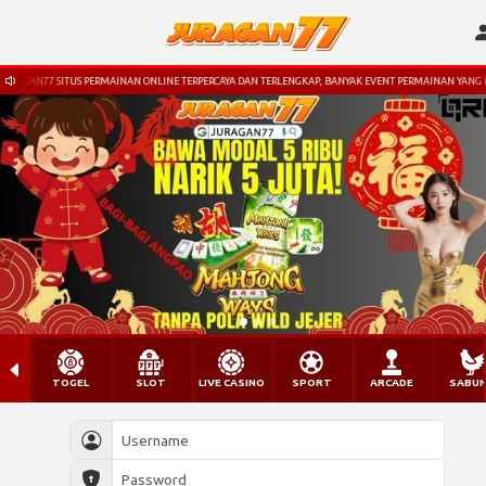
RAGAN77 SITUS PERMAINAN ONLINE TERPERCAYA DAN TERLENGKAP, BANYAK EVENT PERMAINAN YANG MEN
TOGEL
SLOT
LIVE CASINO
SPORT
ARCADE
SABU